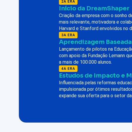
2A ERA
Início da DreamShaper
Criação da empresa com o sonho 
mais relevante, motivadora e colab
Harvard e Stanford envolvidos no 
3A ERA
Aprendizagem Baseada
Lançamento de pilotos na Educação 
com apoio da Fundação Lemann que
a mais de 100.000 alunos.
4A ERA
Estudos de Impacto e 
Influenciada pelas reformas educac
impulsionada por ótimos resultado
expande sua oferta para o setor da