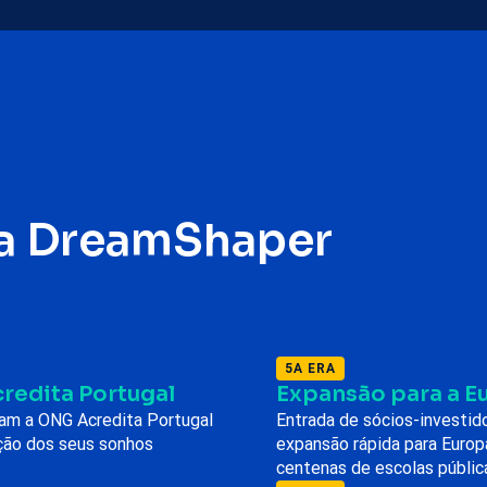
 da DreamShaper
5A ERA
credita Portugal
Expansão para a E
am a ONG Acredita Portugal
Entrada de sócios-investido
ução dos seus sonhos
expansão rápida para Europ
centenas de escolas pública