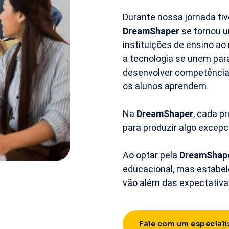
Durante nossa jornada ti
DreamShaper
se tornou u
instituições de ensino a
a tecnologia se unem para
desenvolver competências
os alunos aprendem.
Na
DreamShaper
, cada p
para produzir algo excepc
Ao optar pela
DreamShap
educacional, mas estabel
vão além das expectativa
Fale com um especiali