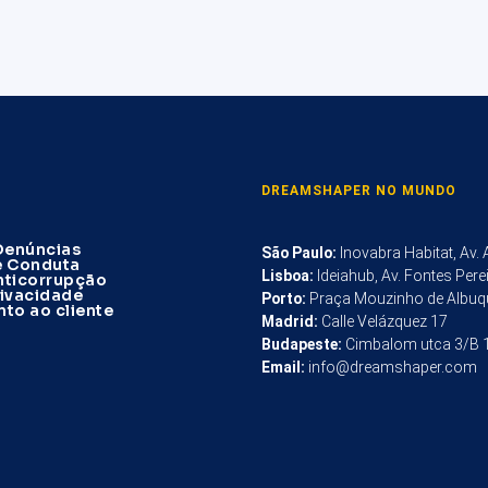
DREAMSHAPER NO MUNDO
Denúncias
São Paulo
:
Inovabra Habitat, Av.
e Conduta
Lisboa
:
Ideiahub, Av. Fontes Pere
Anticorrupção
rivacidade
Porto
:
Praça Mouzinho de Albuq
to ao cliente
Madrid
:
Calle Velázquez 17
Budapeste
:
Cimbalom utca 3/B 
Email
:
info@dreamshaper.com