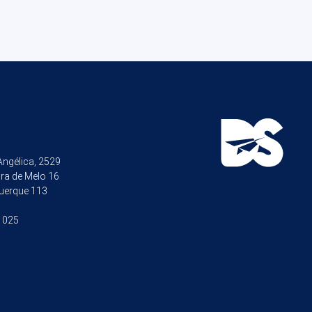
 Angélica, 2529
ira de Melo 16
uerque 113
1025