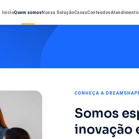
Início
Quem somos
Nossa Solução
Cases
Conteúdos
Atendimento 
CONHEÇA A DREAMSHAP
Somos esp
inovação 