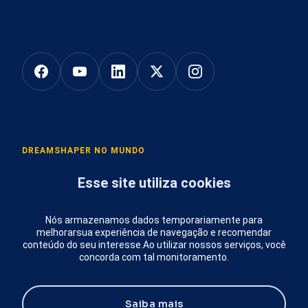
DREAMSHAPER NO MUNDO
Esse site utiliza cookies
São Paulo
:
Inovabra Habitat, Av. Angélica, 2529
Lisboa
:
Ideiahub, Av. Fontes Pereira de Melo 16
Porto
:
Praça Mouzinho de Albuquerque 113
Nós armazenamos dados temporariamente para
melhorar
sua experiência de navegação e recomendar
Madrid
:
Calle Velázquez 17
conteúdo do seu interesse.
Ao utilizar nossos serviços, você
Budapeste
:
Cimbalom utca 3/B 1025
concorda com tal monitoramento.
Email
:
info@dreamshaper.com
Saiba mais