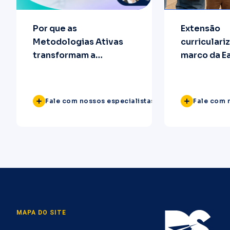
Por que as
Extensão
Metodologias Ativas
curriculari
transformam a
marco da Ea
aprendizagem?
obrigação 
virar vant
Fale com nossos especialistas
Fale com 
MAPA DO SITE