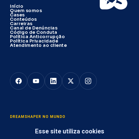
Início
Quem somos
Cases
Conteúdos
Carreiras
Canal de Denúncias
Código de Conduta
Política Anticorrupção
Política Privacidade
Atendimento ao cliente
DREAMSHAPER NO MUNDO
Esse site utiliza cookies
São Paulo
:
Inovabra Habitat, Av. Angélica, 2529