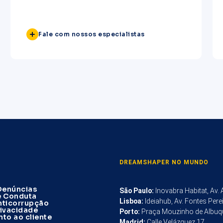
vantagem
Fale com nossos especialistas
DREAMSHAPER NO MUNDO
Denúncias
São Paulo
:
Inovabra Habitat, Av.
e Conduta
Lisboa
:
Ideiahub, Av. Fontes Pere
Anticorrupção
rivacidade
Porto
:
Praça Mouzinho de Albuq
to ao cliente
Madrid
:
Calle Velázquez 17