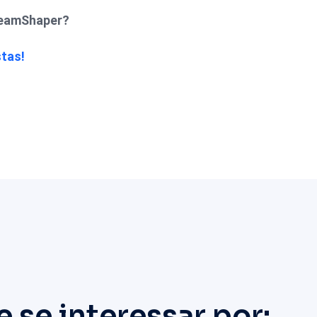
reamShaper?
tas!
se interessar por: