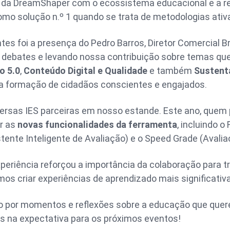
o da DreamShaper com o ecossistema educacional e a re
o solução n.º 1 quando se trata de metodologias ativa
 foi a presença do Pedro Barros, Diretor Comercial Br
de debates e levando nossa contribuição sobre temas qu
o 5.0
,
Conteúdo Digital e Qualidade
e também
Sustent
na formação de cidadãos conscientes e engajados.
versas IES parceiras em nosso estande. Este ano, quem
r as
novas funcionalidades da ferramenta
, incluindo o
stente Inteligente de Avaliação) e o Speed Grade (Avali
periência reforçou a importância da colaboração para 
s criar experiências de aprendizado mais significativ
 por momentos e reflexões sobre a educação que querem
 na expectativa para os próximos eventos!