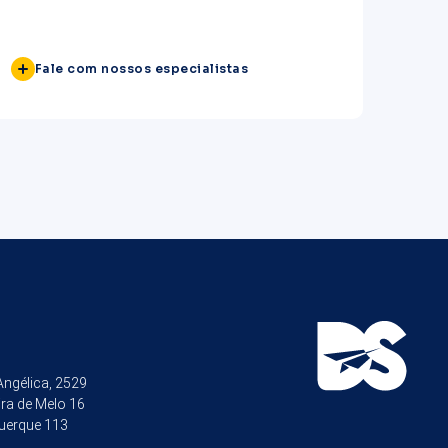
estratégicos com o novo
Marco Regulatório do Ensino
Superior no EaD?
Fale com nossos especialistas
 Angélica, 2529
ira de Melo 16
uerque 113