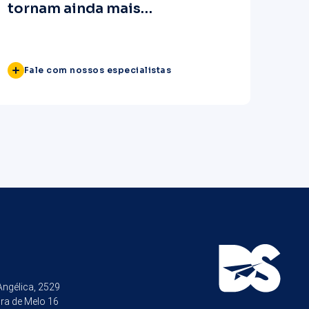
tornam ainda mais
estratégicos com o novo
Marco Regulatório do Ensino
Superior no EaD?
Fale com nossos especialistas
 Angélica, 2529
ira de Melo 16