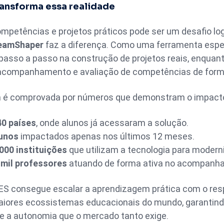
ansforma essa realidade
mpetências e projetos práticos pode ser um desafio log
eamShaper
faz a diferença. Como uma ferramenta espe
e passo a passo na construção de projetos reais, enqua
acompanhamento e avaliação de competências de forma 
m é comprovada por números que demonstram o impacto
40 países
, onde alunos já acessaram a solução.
lunos
impactados apenas nos últimos 12 meses.
000 instituições
que utilizam a tecnologia para moderni
 mil professores
atuando de forma ativa no acompanh
ES consegue escalar a aprendizagem prática com o re
aiores ecossistemas educacionais do mundo, garantind
e a autonomia que o mercado tanto exige.