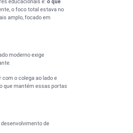
res educacionais é:
o que
te, o foco total estava no
mais amplo, focado em
cado moderno exige
ante.
r com o colega ao lado e
 o que mantém essas portas
o desenvolvimento de