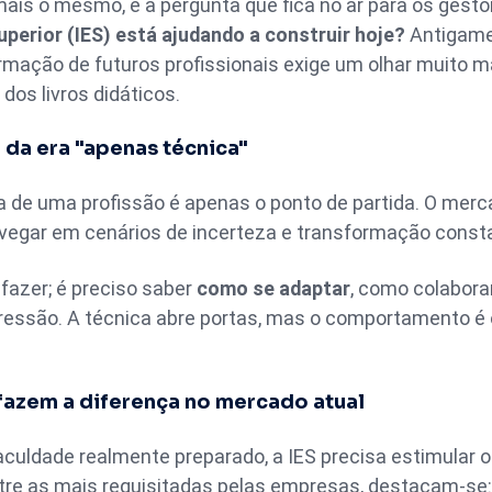
ais o mesmo, e a pergunta que fica no ar para os gesto
uperior (IES) está ajudando a construir hoje?
Antigamen
ormação de futuros profissionais exige um olhar muito 
os livros didáticos.
da era "apenas técnica"
a de uma profissão é apenas o ponto de partida. O mer
avegar em cenários de incerteza e transformação const
fazer; é preciso saber
como se adaptar
, como colabora
essão. A técnica abre portas, mas o comportamento é
fazem a diferença no mercado atual
aculdade realmente preparado, a IES precisa estimular 
ntre as mais requisitadas pelas empresas, destacam-se: