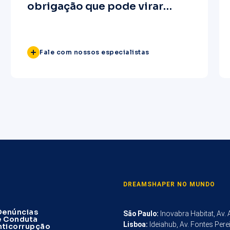
obrigação que pode virar
vantagem
Fale com nossos especialistas
DREAMSHAPER NO MUNDO
Denúncias
São Paulo
:
Inovabra Habitat, Av.
e Conduta
Lisboa
:
Ideiahub, Av. Fontes Pere
Anticorrupção