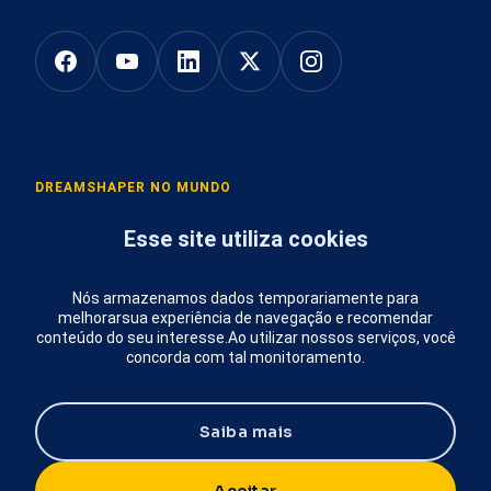
DREAMSHAPER NO MUNDO
Esse site utiliza cookies
São Paulo
:
Inovabra Habitat, Av. Angélica, 2529
Lisboa
:
Ideiahub, Av. Fontes Pereira de Melo 16
Porto
:
Praça Mouzinho de Albuquerque 113
Nós armazenamos dados temporariamente para
melhorar
sua experiência de navegação e recomendar
Madrid
:
Calle Velázquez 17
conteúdo do seu interesse.
Ao utilizar nossos serviços, você
Budapeste
:
Cimbalom utca 3/B 1025
concorda com tal monitoramento.
Email
:
info@dreamshaper.com
Saiba mais