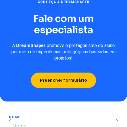
CONHEÇA A DREAMSHAPER
Fale com um
especialista
A
DreamShaper
promove o protagonismo do aluno
por meio de experiências pedagógicas baseadas em
projetos!
Preencher formulário
NOME